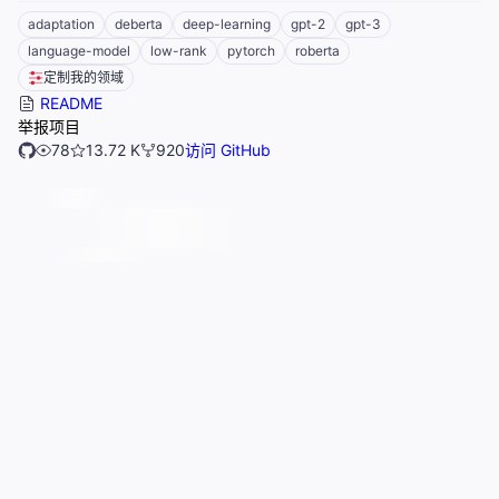
adaptation
deberta
deep-learning
gpt-2
gpt-3
language-model
low-rank
pytorch
roberta
定制我的领域
README
举报项目
78
13.72 K
920
访问 GitHub