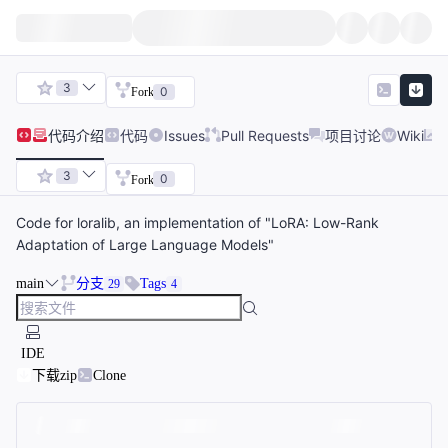
3
0
Fork
代码
介绍
代码
Issues
Pull Requests
项目讨论
Wiki
3
0
Fork
Code for loralib, an implementation of "LoRA: Low-Rank
Adaptation of Large Language Models"
main
分支
Tags
29
4
IDE
下载zip
Clone