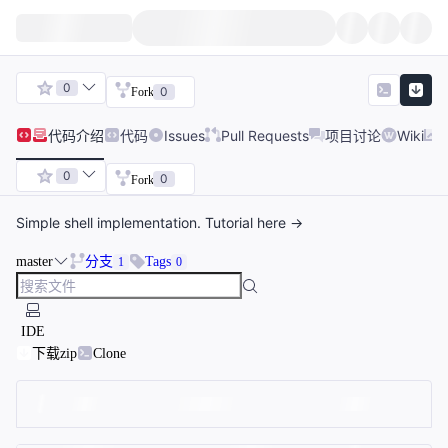
0
0
Fork
代码
介绍
代码
Issues
Pull Requests
项目讨论
Wiki
0
0
Fork
Simple shell implementation. Tutorial here ->
master
分支
Tags
1
0
IDE
下载zip
Clone