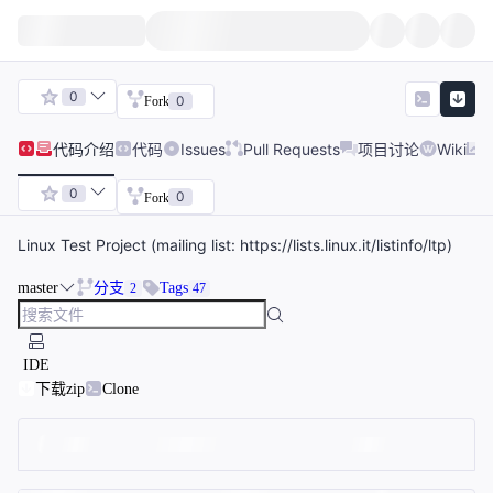
0
0
Fork
代码
介绍
代码
Issues
Pull Requests
项目讨论
Wiki
0
0
Fork
Linux Test Project (mailing list: https://lists.linux.it/listinfo/ltp)
master
分支
Tags
2
47
IDE
下载zip
Clone