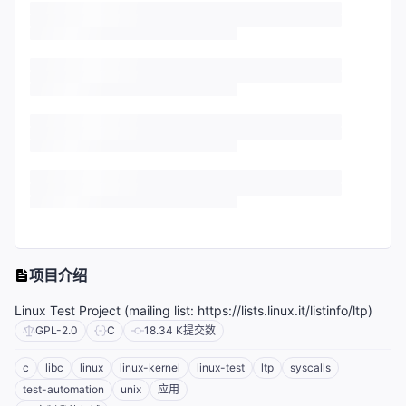
项目介绍
Linux Test Project (mailing list: https://lists.linux.it/listinfo/ltp)
GPL-2.0
C
18.34 K
提交数
c
libc
linux
linux-kernel
linux-test
ltp
syscalls
test-automation
unix
应用