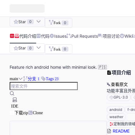
Star
0
0
Fork
代码
介绍
代码
Issues
Pull Requests
项目讨论
Wiki
Star
0
0
Fork
Feature rich android home with minimal look. 🇵🇸
项目介绍
main
分支
Tags
1
23
查看原文
功能丰富且外观
GPL-3.0
IDE
android
f-dr
下载zip
Clone
weather
定制我的领
README