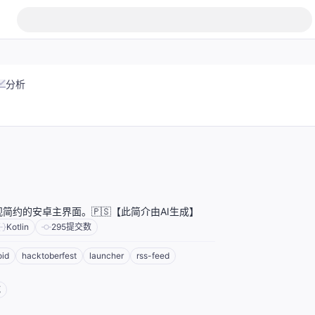
分析
简约的安卓主界面。🇵🇸【此简介由AI生成】
Kotlin
295
提交数
oid
hacktoberfest
launcher
rss-feed
域