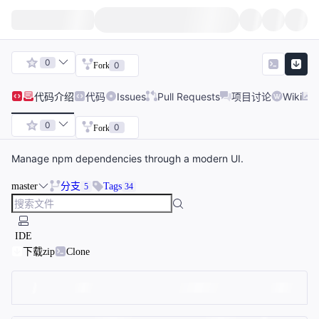
0
0
Fork
代码
介绍
代码
Issues
Pull Requests
项目讨论
Wiki
0
0
Fork
Manage npm dependencies through a modern UI.
master
分支
Tags
5
34
IDE
下载zip
Clone