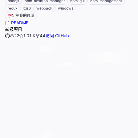
nodejs
npm-desktop-manager
npm-gui
npm-management
redux
rxjs6
webpack
windows
定制我的领域
README
举报项目
22
1.01 K
44
访问 GitHub