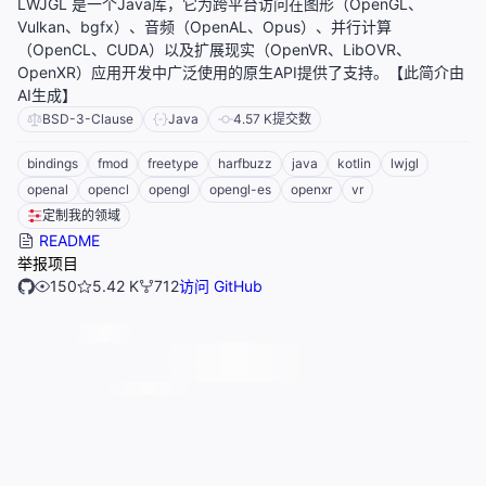
LWJGL 是一个Java库，它为跨平台访问在图形（OpenGL、
Vulkan、bgfx）、音频（OpenAL、Opus）、并行计算
（OpenCL、CUDA）以及扩展现实（OpenVR、LibOVR、
OpenXR）应用开发中广泛使用的原生API提供了支持。【此简介由
AI生成】
BSD-3-Clause
Java
4.57 K
提交数
bindings
fmod
freetype
harfbuzz
java
kotlin
lwjgl
openal
opencl
opengl
opengl-es
openxr
vr
定制我的领域
README
举报项目
150
5.42 K
712
访问 GitHub