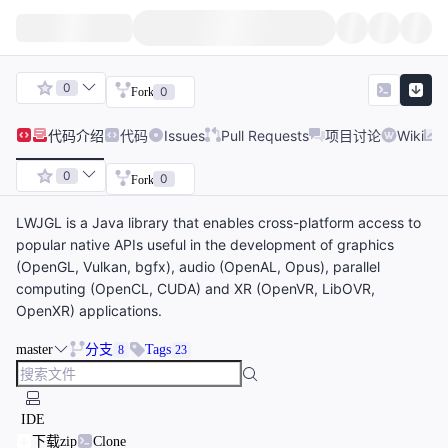
0
0
Fork
代码
介绍
代码
Issues
Pull Requests
项目讨论
Wiki
0
0
Fork
LWJGL is a Java library that enables cross-platform access to
popular native APIs useful in the development of graphics
(OpenGL, Vulkan, bgfx), audio (OpenAL, Opus), parallel
computing (OpenCL, CUDA) and XR (OpenVR, LibOVR,
OpenXR) applications.
master
分支
Tags
8
23
IDE
下载zip
Clone