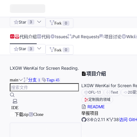
Star
3
0
Fork
代码
介绍
代码
Issues
Pull Requests
项目讨论
Wiki
Star
3
0
Fork
LXGW WenKai for Screen Reading.
项目介绍
main
分支
Tags
1
45
LXGW WenKai for Screen R
OFL-1.1
Text
20
提
定制我的领域
README
IDE
举报项目
下载zip
Clone
8
2.11 K
38
访问 Git