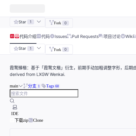
Star
1
0
Fork
代码
介绍
代码
Issues
Pull Requests
项目讨论
Wiki
Star
1
0
Fork
霞鹜臻楷：基于「霞鹜文楷」衍生，前期手动加粗调整字形，后期由 AI 生成字形辅
derived from LXGW Wenkai.
main
分支
Tags
1
60
IDE
下载zip
Clone