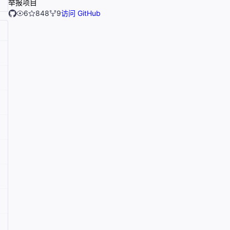
举报项目
6
848
9
访问 GitHub