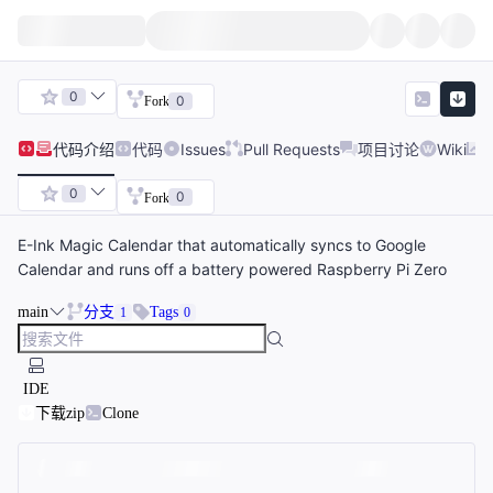
0
0
Fork
代码
介绍
代码
Issues
Pull Requests
项目讨论
Wiki
0
0
Fork
E-Ink Magic Calendar that automatically syncs to Google
Calendar and runs off a battery powered Raspberry Pi Zero
main
分支
Tags
1
0
IDE
下载zip
Clone