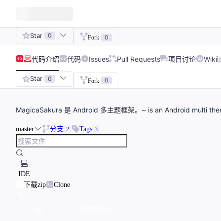
Star
0
0
Fork
代码
介绍
代码
Issues
Pull Requests
项目讨论
Wiki
Star
0
0
Fork
MagicaSakura 是 Android 多主题框架。~ is an Android multi theme l
master
分支
Tags
2
3
IDE
下载zip
Clone