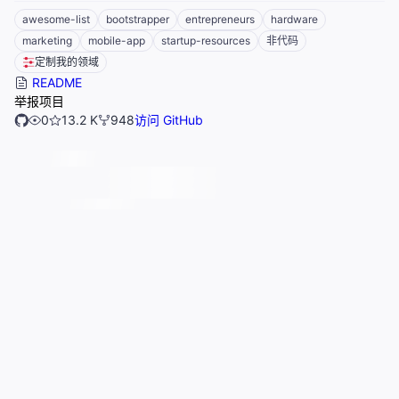
awesome-list
bootstrapper
entrepreneurs
hardware
marketing
mobile-app
startup-resources
非代码
定制我的领域
README
举报项目
0
13.2 K
948
访问 GitHub