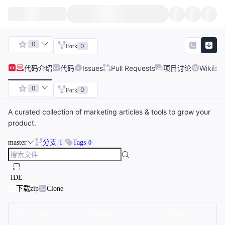
0
0
Fork
代码
介绍
代码
Issues
Pull Requests
项目讨论
Wiki
0
0
Fork
A curated collection of marketing articles & tools to grow your
product.
master
分支
Tags
1
0
IDE
下载zip
Clone