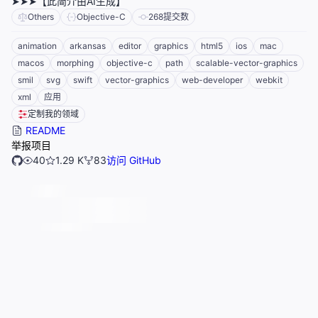
➤➤➤【此简介由AI生成】
Others
Objective-C
268
提交数
animation
arkansas
editor
graphics
html5
ios
mac
macos
morphing
objective-c
path
scalable-vector-graphics
smil
svg
swift
vector-graphics
web-developer
webkit
xml
应用
定制我的领域
README
举报项目
40
1.29 K
83
访问 GitHub