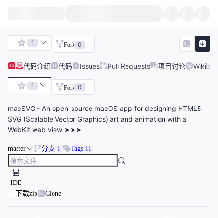
1
0
Fork
代码
介绍
代码
Issues
Pull Requests
项目讨论
Wiki
1
0
Fork
macSVG - An open-source macOS app for designing HTML5
SVG (Scalable Vector Graphics) art and animation with a
WebKit web view ➤➤➤
master
分支
Tags
1
11
IDE
下载zip
Clone