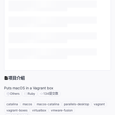
项目介绍
Puts macOS in a Vagrant box
Others
Ruby
134
提交数
catalina
macos
macos-catalina
parallels-desktop
vagrant
vagrant-boxes
virtualbox
vmware-fusion