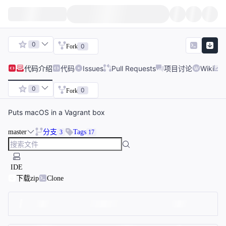
0
0
Fork
代码
介绍
代码
Issues
Pull Requests
项目讨论
Wiki
0
0
Fork
Puts macOS in a Vagrant box
master
分支
Tags
3
17
IDE
下载zip
Clone