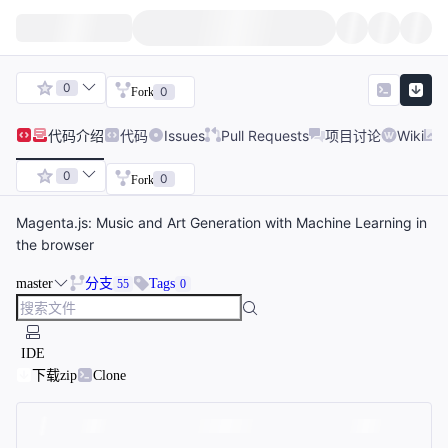
0
0
Fork
代码
介绍
代码
Issues
Pull Requests
项目讨论
Wiki
0
0
Fork
Magenta.js: Music and Art Generation with Machine Learning in
the browser
master
分支
Tags
55
0
IDE
下载zip
Clone