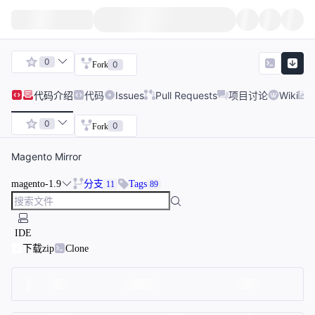
0
0
Fork
代码
介绍
代码
Issues
Pull Requests
项目讨论
Wiki
0
0
Fork
Magento Mirror
magento-1.9
分支
Tags
11
89
IDE
下载zip
Clone