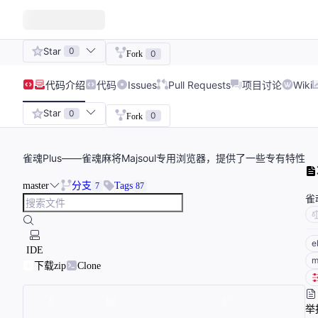
Star
0
0
Fork
代码
介绍
代码
Issues
Pull Requests
项目讨论
Wiki
Star
0
0
Fork
雀魂Plus——雀魂麻将Majsoul专用浏览器，提供了一些专有特性
master
分支
Tags
7
87
雀
e
IDE
m
下载zip
Clone
举