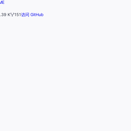
ME
.39 K
151
访问 GitHub