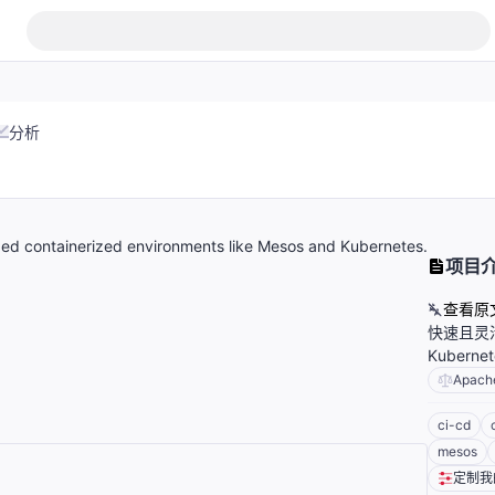
分析
leged containerized environments like Mesos and Kubernetes.
项目
查看原
快速且灵活
Kuber
Apach
ci-cd
mesos
定制我