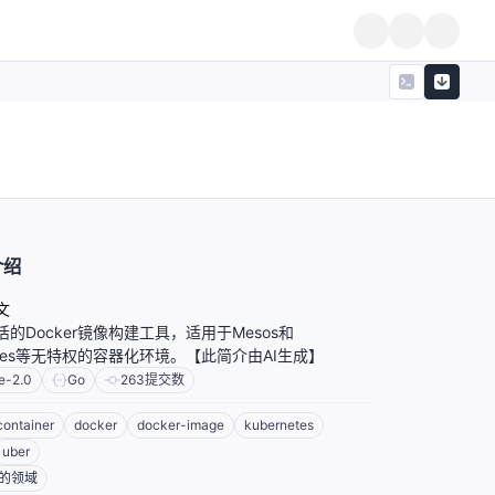
介绍
文
的Docker镜像构建工具，适用于Mesos和
netes等无特权的容器化环境。【此简介由AI生成】
e-2.0
Go
263
提交数
container
docker
docker-image
kubernetes
uber
的领域