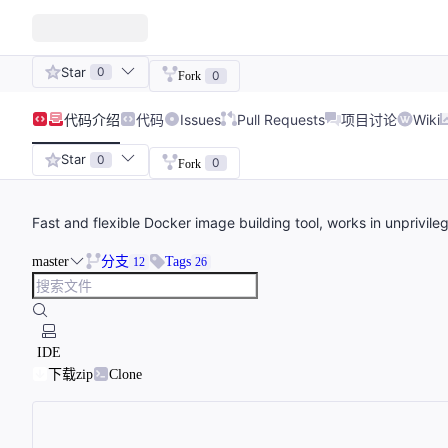
Star
0
0
Fork
代码
介绍
代码
Issues
Pull Requests
项目讨论
Wiki
Star
0
0
Fork
Fast and flexible Docker image building tool, works in unprivi
master
分支
Tags
12
26
IDE
下载zip
Clone