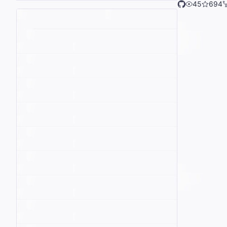
45
694