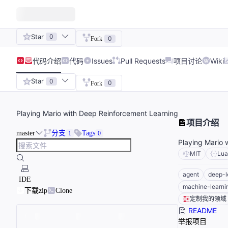
Star
0
0
Fork
代码
介绍
代码
Issues
Pull Requests
项目讨论
Wiki
Star
0
0
Fork
Playing Mario with Deep Reinforcement Learning
项目介绍
master
分支
Tags
1
0
Playing Mario 
MIT
Lua
agent
deep-l
IDE
machine-learni
下载zip
Clone
定制我的领域
README
举报项目