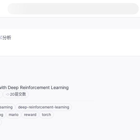
分析
with Deep Reinforcement Learning
20
提交数
earning
deep-reinforcement-learning
ng
mario
reward
torch