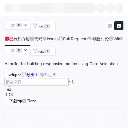
0
0
Fork
代码
介绍
代码
Issues
Pull Requests
项目讨论
Wiki
0
0
Fork
A toolkit for building responsive motion using Core Animation.
develop
分支
Tags
11
6
IDE
下载zip
Clone