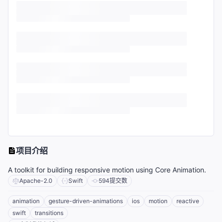
项目介绍
A toolkit for building responsive motion using Core Animation.
Apache-2.0
Swift
594
提交数
animation
gesture-driven-animations
ios
motion
reactive
swift
transitions