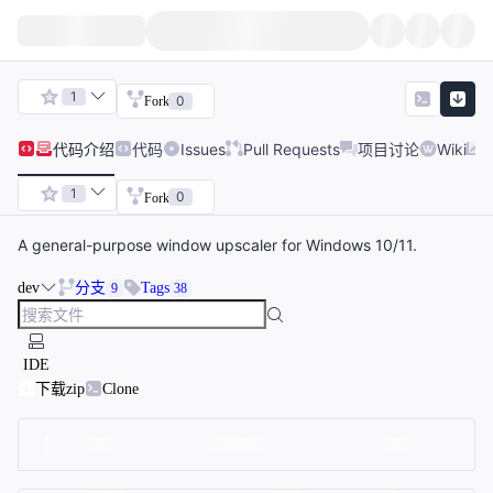
1
0
Fork
代码
介绍
代码
Issues
Pull Requests
项目讨论
Wiki
1
0
Fork
A general-purpose window upscaler for Windows 10/11.
dev
分支
Tags
9
38
IDE
下载zip
Clone