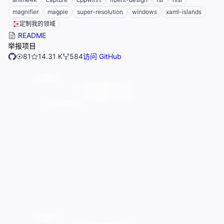
magnifier
magpie
super-resolution
windows
xaml-islands
定制我的领域
README
举报项目
81
14.31 K
584
访问 GitHub