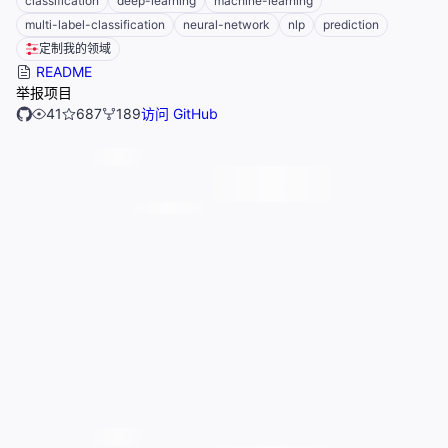
classification
deep-learning
machine-learning
multi-label-classification
neural-network
nlp
prediction
定制我的领域
README
举报项目
41
687
189
访问 GitHub