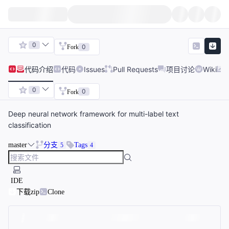
0
0
Fork
代码
介绍
代码
Issues
Pull Requests
项目讨论
Wiki
0
0
Fork
Deep neural network framework for multi-label text
classification
master
分支
Tags
5
4
IDE
下载zip
Clone