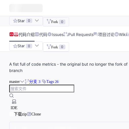
Star
0
0
Fork
代码
介绍
代码
Issues
Pull Requests
项目讨论
Wiki
Star
0
0
Fork
A fist full of code metrics - the original but no longer the fork 
branch
master
分支
Tags
3
26
IDE
下载zip
Clone