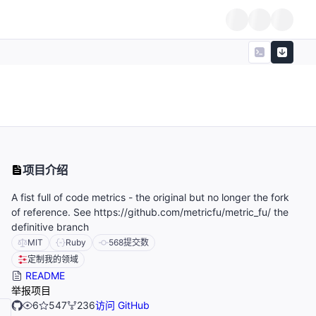
项目介绍
A fist full of code metrics - the original but no longer the fork
of reference. See https://github.com/metricfu/metric_fu/ the
definitive branch
MIT
Ruby
568
提交数
定制我的领域
README
举报项目
6
547
236
访问 GitHub