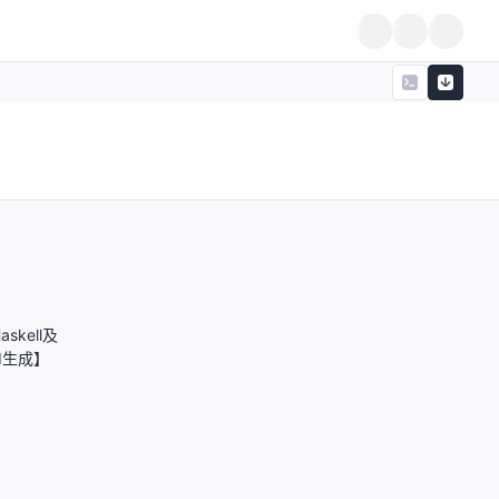
kell及
AI生成】