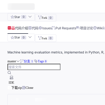
Star
0
0
Fork
代码
介绍
代码
Issues
Pull Requests
项目讨论
Wiki
Star
0
0
Fork
Machine learning evaluation metrics, implemented in Python, R
master
分支
Tags
1
0
IDE
下载zip
Clone