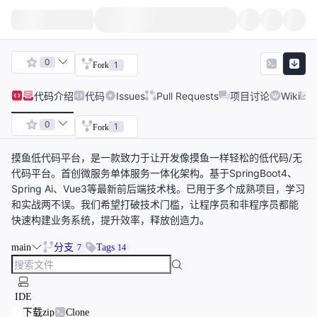
0
1
Fork
代码
介绍
代码
Issues
Pull Requests
项目讨论
Wiki
0
1
Fork
摸鱼低代码平台，是一款致力于让开发像摸鱼一样轻松的低代码/无
代码平台。首创微服务单体服务一体化架构。基于SpringBoot4、
Spring Ai、Vue3等最新前后端技术栈。已用于多个成熟项目，学习
和实战两不误。我们希望打破技术门槛，让程序员和非程序员都能
快速构建业务系统，提升效率，释放创造力。
main
分支
Tags
7
14
IDE
下载zip
Clone