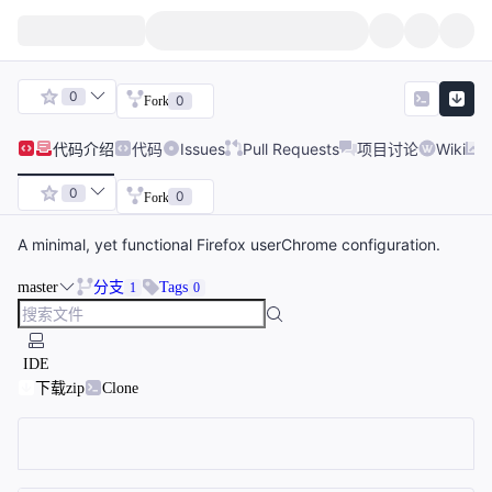
0
0
Fork
代码
介绍
代码
Issues
Pull Requests
项目讨论
Wiki
0
0
Fork
A minimal, yet functional Firefox userChrome configuration.
master
分支
Tags
1
0
IDE
下载zip
Clone