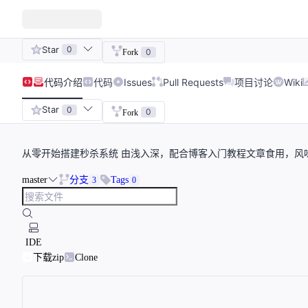
Star
0
0
Fork
代码
介绍
代码
Issues
Pull Requests
项目讨论
Wiki
Star
0
0
Fork
从零开始搭建秒杀系统 由浅入深，配合博客入门教程文章食用，风
master
分支
Tags
3
0
IDE
下载zip
Clone