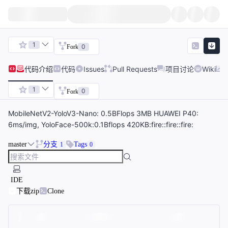
1
0
Fork
代码
介绍
代码
Issues
Pull Requests
项目讨论
Wiki
1
0
Fork
MobileNetV2-YoloV3-Nano: 0.5BFlops 3MB HUAWEI P40:
6ms/img, YoloFace-500k:0.1Bflops 420KB:fire::fire::fire:
master
分支
Tags
1
0
IDE
下载zip
Clone