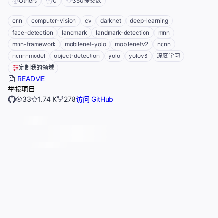
Others
C
350
提交数
cnn
computer-vision
cv
darknet
deep-learning
face-detection
landmark
landmark-detection
mnn
mnn-framework
mobilenet-yolo
mobilenetv2
ncnn
ncnn-model
object-detection
yolo
yolov3
深度学习
定制我的领域
README
举报项目
33
1.74 K
278
访问 GitHub