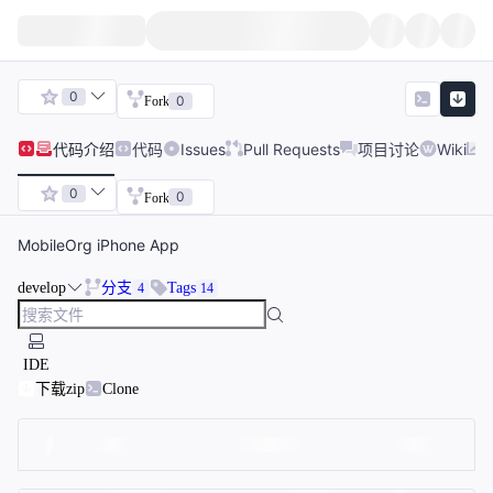
0
0
Fork
代码
介绍
代码
Issues
Pull Requests
项目讨论
Wiki
0
0
Fork
MobileOrg iPhone App
develop
分支
Tags
4
14
IDE
下载zip
Clone