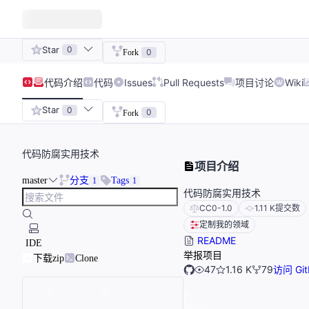
Star
0
0
Fork
代码
介绍
代码
Issues
Pull Requests
项目讨论
Wiki
Star
0
0
Fork
代码防腐实用技术
项目介绍
master
分支
Tags
1
1
代码防腐实用技术
CC0-1.0
1.11 K
提交数
定制我的领域
README
IDE
举报项目
下载zip
Clone
47
1.16 K
79
访问 Git