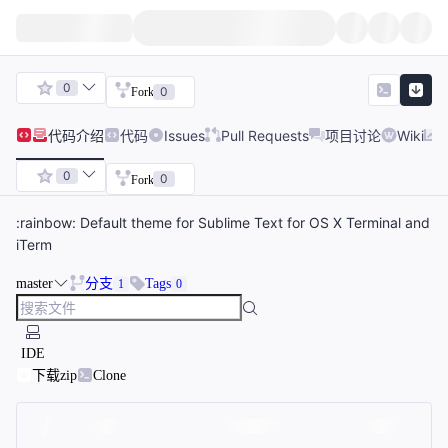
0
0
Fork
代码
介绍
代码
Issues
Pull Requests
项目讨论
Wiki
0
0
Fork
:rainbow: Default theme for Sublime Text for OS X Terminal and
iTerm
master
分支
Tags
1
0
IDE
下载zip
Clone