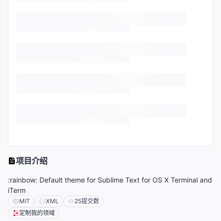
项目介绍
:rainbow: Default theme for Sublime Text for OS X Terminal and
iTerm
MIT
XML
25
提交数
定制我的领域