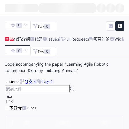
0
0
Fork
代码
介绍
代码
Issues
Pull Requests
项目讨论
Wiki
0
0
Fork
Code accompanying the paper "Learning Agile Robotic
Locomotion Skills by Imitating Animals"
master
分支
Tags
4
0
IDE
下载zip
Clone