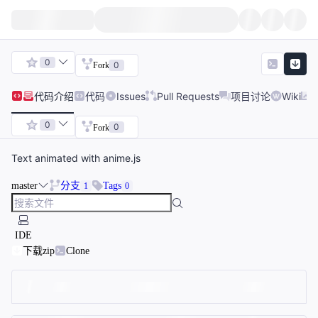
0
0
Fork
代码
介绍
代码
Issues
Pull Requests
项目讨论
Wiki
0
0
Fork
Text animated with anime.js
master
分支
Tags
1
0
IDE
下载zip
Clone