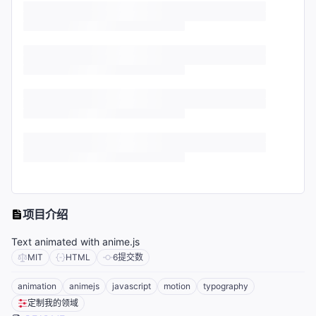
项目介绍
Text animated with anime.js
MIT
HTML
6
提交数
animation
animejs
javascript
motion
typography
定制我的领域