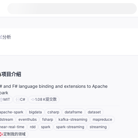
分析
项目介绍
# and F# language binding and extensions to Apache
park
MIT
C#
1.08 K
提交数
apache-spark
bigdata
csharp
dataframe
dataset
dstream
eventhubs
fsharp
kafka-streaming
mapreduce
near-real-time
rdd
spark
spark-streaming
streaming
定制我的领域