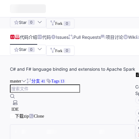
Star
0
0
Fork
代码
介绍
代码
Issues
Pull Requests
项目讨论
Wiki
Star
0
0
Fork
C# and F# language binding and extensions to Apache Spark
master
分支
Tags
41
13
C
S
IDE
下载zip
Clone