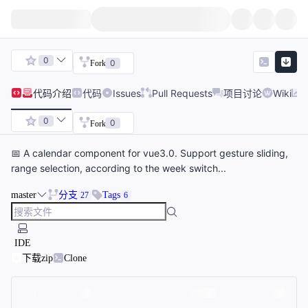
0
0
Fork
代码
介绍
代码
Issues
Pull Requests
项目讨论
Wiki
0
0
Fork
📅 A calendar component for vue3.0. Support gesture sliding,
range selection, according to the week switch...
master
分支
Tags
27
6
IDE
下载zip
Clone