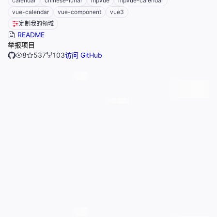
calendar
chinese-lunar
mpvue
mpvue-calendar
vue-calendar
vue-component
vue3
定制我的领域
README
举报项目
8
537
103
访问 GitHub