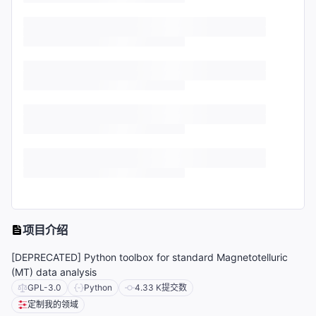
项目介绍
[DEPRECATED] Python toolbox for standard Magnetotelluric
(MT) data analysis
GPL-3.0
Python
4.33 K
提交数
定制我的领域