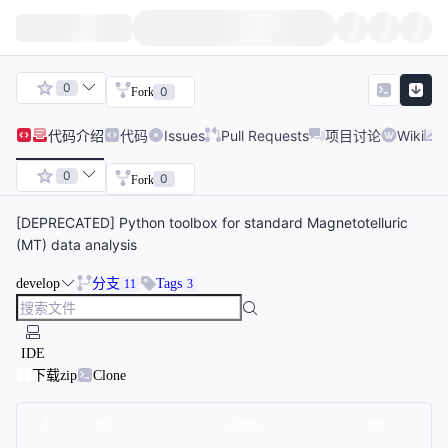
0
0
Fork
代码
介绍
代码
Issues
Pull Requests
项目讨论
Wiki
0
0
Fork
[DEPRECATED] Python toolbox for standard Magnetotelluric
(MT) data analysis
develop
分支
Tags
11
3
IDE
下载zip
Clone