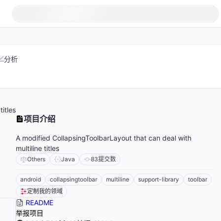
分析
itles
项目介绍
A modified CollapsingToolbarLayout that can deal with
multiline titles
Others
Java
83
提交数
android
collapsingtoolbar
multiline
support-library
toolbar
定制我的领域
README
举报项目