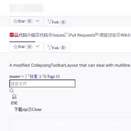
Star
0
0
Fork
代码
介绍
代码
Issues
Pull Requests
项目讨论
Wiki
Star
0
0
Fork
A modified CollapsingToolbarLayout that can deal with multiline t
master
分支
Tags
3
13
IDE
下载zip
Clone