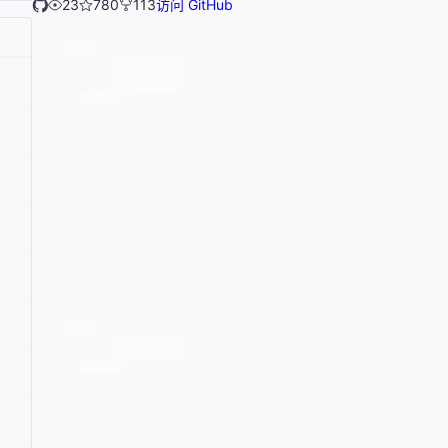
23
780
113
访问 GitHub