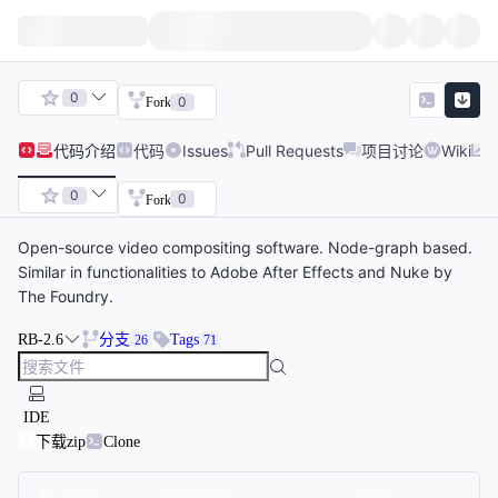
0
0
Fork
代码
介绍
代码
Issues
Pull Requests
项目讨论
Wiki
0
0
Fork
Open-source video compositing software. Node-graph based.
Similar in functionalities to Adobe After Effects and Nuke by
The Foundry.
RB-2.6
分支
Tags
26
71
IDE
下载zip
Clone