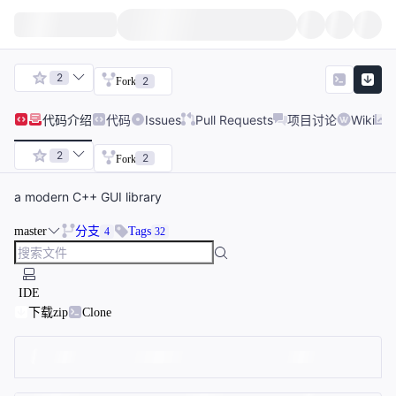
2
2
Fork
代码
介绍
代码
Issues
Pull Requests
项目讨论
Wiki
2
2
Fork
a modern C++ GUI library
master
分支
Tags
4
32
IDE
下载zip
Clone