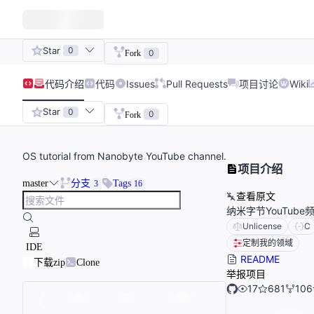
Star
0
0
Fork
代码
介绍
代码
Issues
Pull Requests
项目讨论
Wiki
Star
0
0
Fork
OS tutorial from Nanobyte YouTube channel.
项目介绍
master
分支
Tags
3
16
查看原文
纳米字节YouTub
Unlicense
C
定制我的领域
IDE
README
下载zip
Clone
举报项目
17
681
106