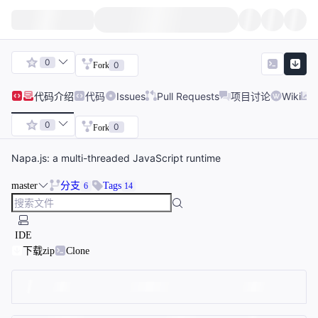
0
0
Fork
代码
介绍
代码
Issues
Pull Requests
项目讨论
Wiki
0
0
Fork
Napa.js: a multi-threaded JavaScript runtime
master
分支
Tags
6
14
IDE
下载zip
Clone