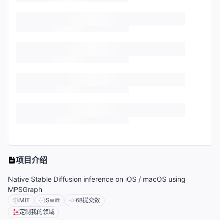
项目介绍
Native Stable Diffusion inference on iOS / macOS using
MPSGraph
MIT
Swift
68
提交数
定制我的领域