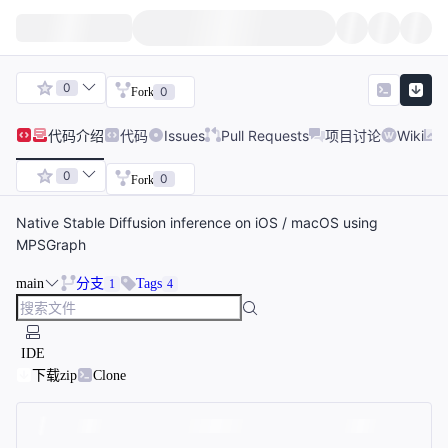
0
0
Fork
代码
介绍
代码
Issues
Pull Requests
项目讨论
Wiki
0
0
Fork
Native Stable Diffusion inference on iOS / macOS using
MPSGraph
main
分支
Tags
1
4
IDE
下载zip
Clone