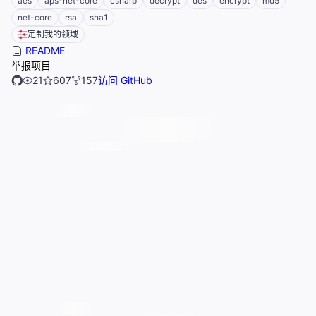
aes
aps-net-core
csharp
decrypt
des
encrypt
md5
net-core
rsa
sha1
定制我的领域
README
举报项目
21
607
157
访问 GitHub