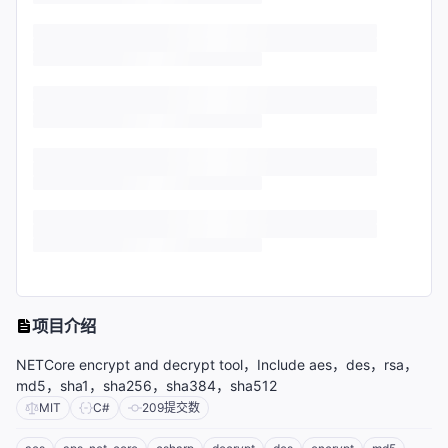
项目介绍
NETCore encrypt and decrypt tool，Include aes，des，rsa，
md5，sha1，sha256，sha384，sha512
MIT
C#
209
提交数