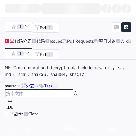
1
1
Fork
代码
介绍
代码
Issues
Pull Requests
项目讨论
Wiki
1
1
Fork
NETCore encrypt and decrypt tool，Include aes，des，rsa，
md5，sha1，sha256，sha384，sha512
master
分支
Tags
3
11
IDE
下载zip
Clone