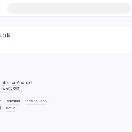
分析
lator for Android
428
提交数
m
terminal
terminal-app
用
kotlin