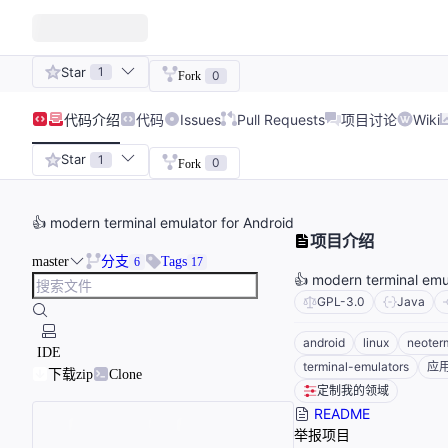
Star
1
0
Fork
代码
介绍
代码
Issues
Pull Requests
项目讨论
Wiki
Star
1
0
Fork
👍 modern terminal emulator for Android
项目介绍
master
分支
Tags
6
17
👍 modern terminal emu
GPL-3.0
Java
android
linux
neoter
IDE
terminal-emulators
应
下载zip
Clone
定制我的领域
README
举报项目