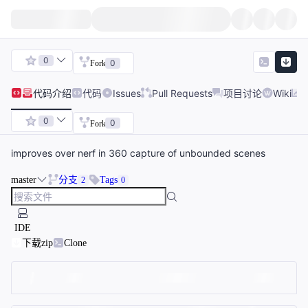
0
0
Fork
代码
介绍
代码
Issues
Pull Requests
项目讨论
Wiki
0
0
Fork
improves over nerf in 360 capture of unbounded scenes
master
分支
Tags
2
0
IDE
下载zip
Clone