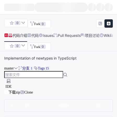
0
0
Fork
代码
介绍
代码
Issues
Pull Requests
项目讨论
Wiki
0
0
Fork
Implementation of newtypes in TypeScript
master
分支
Tags
1
15
IDE
下载zip
Clone