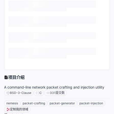
项目介绍
A command-line network packet crafting and injection utility
BSD-3-Clause
C
331
提交数
nemesis
packet-crafting
packet-generator
packet-injection
定制我的领域