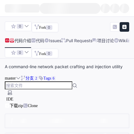
0
0
Fork
代码
介绍
代码
Issues
Pull Requests
项目讨论
Wiki
0
0
Fork
A command-line network packet crafting and injection utility
master
分支
Tags
2
6
IDE
下载zip
Clone