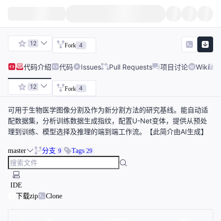
12
4
Fork
代码
介绍
代码
Issues
Pull Requests
项目讨论
Wiki
12
4
Fork
可用于生物医学图像分割及作为新分割方法的研究基线。能自动适
配数据集，分析训练数据生成指纹，配置U-Net变体，提供从预处
理到训练、模型选择及推理的端到端工作流。【此简介由AI生成】
master
分支
Tags
9
29
IDE
下载zip
Clone