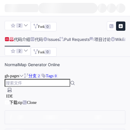
2
0
Fork
代码
介绍
代码
Issues
Pull Requests
项目讨论
Wiki
2
0
Fork
NormalMap Generator Online
gh-pages
分支
Tags
2
0
IDE
下载zip
Clone