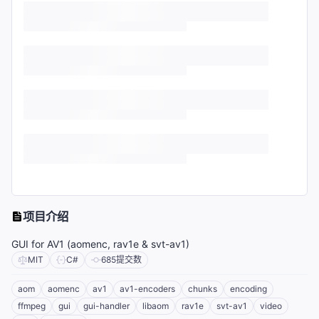
项目介绍
GUI for AV1 (aomenc, rav1e & svt-av1)
MIT
C#
685
提交数
aom
aomenc
av1
av1-encoders
chunks
encoding
ffmpeg
gui
gui-handler
libaom
rav1e
svt-av1
video