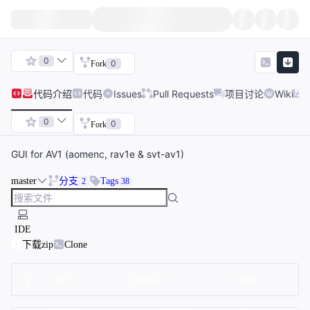
0
0
Fork
代码
介绍
代码
Issues
Pull Requests
项目讨论
Wiki
0
0
Fork
GUI for AV1 (aomenc, rav1e & svt-av1)
master
分支
Tags
2
38
IDE
下载zip
Clone