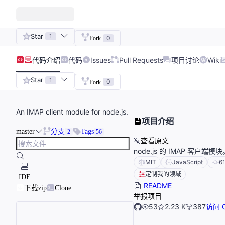
Star
1
0
Fork
代码
介绍
代码
Issues
Pull Requests
项目讨论
Wiki
Star
1
0
Fork
An IMAP client module for node.js.
项目介绍
master
分支
Tags
2
56
查看原文
node.js 的 IMAP 客户
MIT
JavaScript
6
定制我的领域
IDE
README
下载zip
Clone
举报项目
53
2.23 K
387
访问 G