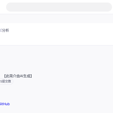
分析
端模块。【此简介由AI生成】
15
提交数
itHub